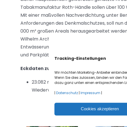
Tabakmanufaktur Roth-Händle sollen über 100
Mit einer maßvollen Nachverdichtung, unter Be
Anforderungen des Denkmalschutzes, soll nun d
000 m² großen Areals herausgearbeitet werden.
Wilhelm Architekten aus Achern dürfen wir die 
Entwässerungskanalbauarbeiten sowie die Erri
und Parkplätze übernehmen.
Tracking-Einstellungen
Eckdaten zum Projekt:
Wir möchten Marketing-Anbieter einbinden
Wenn Sie dies zulassen, binden wir den Fac
23.082 m³ umbauter Raum Rückgebaut, ge
dazu ganz unten einen entsprechenden Lin
Wiederverwertung zugeführt
|
Datenschutz
|
Impressum
|
Cookies akzeptieren