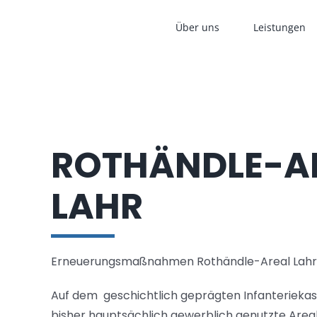
Zum
Über uns
Leistungen
Inhalt
springen
ROTHÄNDLE-A
LAHR
Erneuerungsmaßnahmen Rothändle-Areal Lahr
Auf dem geschichtlich geprägten Infanteriek
bisher hauptsächlich gewerblich genutzte Area