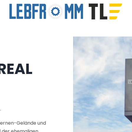
REAL
.
asernen-Gelände und
l der ehemaligen