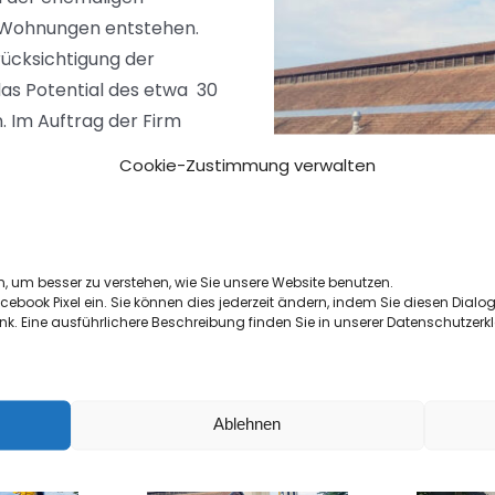
 Wohnungen entstehen.
rücksichtigung der
as Potential des etwa 30
 Im Auftrag der Firm
Erd- und
Cookie-Zustimmung verwalten
chtung der neuen Straßen
, um besser zu verstehen, wie Sie unsere Website benutzen.
ebook Pixel ein. Sie können dies jederzeit ändern, indem Sie diesen Dialog e
trennt und der
k. Eine ausführlichere Beschreibung finden Sie in unserer Datenschutzerk
Ablehnen