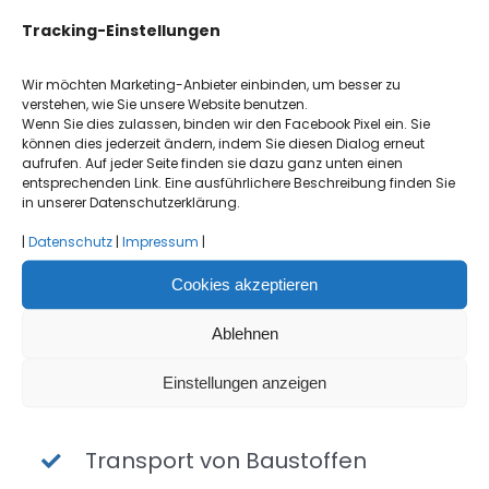
Mit unserem modernen und stets
Tracking-Einstellungen
einsatzbereiten Fuhrpark sind wir schnell und
flexibel für Sie im Einsatz. Unsere
Wir möchten Marketing-Anbieter einbinden, um besser zu
verstehen, wie Sie unsere Website benutzen.
Kippmuldenfahrzeuge, Sattelzüge, Tieflader und
Wenn Sie dies zulassen, binden wir den Facebook Pixel ein. Sie
Wasserwagen freuen sich auf Ihren Auftrag.
können dies jederzeit ändern, indem Sie diesen Dialog erneut
aufrufen. Auf jeder Seite finden sie dazu ganz unten einen
entsprechenden Link. Eine ausführlichere Beschreibung finden Sie
in unserer Datenschutzerklärung.
|
Datenschutz
|
Impressum
|
Cookies akzeptieren
Ablehnen
Einstellungen anzeigen
Transport von Baustoffen