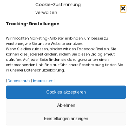
Cookie-Zustimmung
verwalten
Tracking-Einstellungen
Wir möchten Marketing-Anbieter einbinden, um besser zu
verstehen, wie Sie unsere Website benutzen.
Wenn Sie dies zulassen, binden wir den Facebook Pixel ein. Sie
können dies jederzeit ändern, indem Sie diesen Dialog erneut
aufrufen. Auf jeder Seite finden sie dazu ganz unten einen
entsprechenden Link. Eine ausführlichere Beschreibung finden Sie
in unserer Datenschutzerklärung.
|
Datenschutz
|
Impressum
|
amazon Ettenheim
Cookies akzeptieren
Ablehnen
amazon Verteilzentrum Ettenheim Neubau
Verteilzentrum amazon im [...]
Einstellungen anzeigen