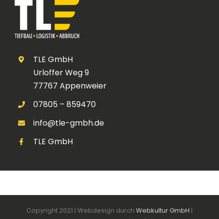
TLE GmbH
Urloffer Weg 9
77767 Appenweier
07805 – 859470
info@tle-gmbh.de
TLE GmbH
Copyright 2021 | Webdesign durch
Webkultur GmbH
|